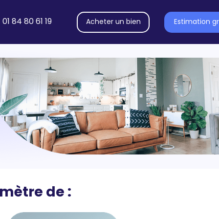
01 84 80 61 19
Acheter un bien
Estimation gr
mètre de :