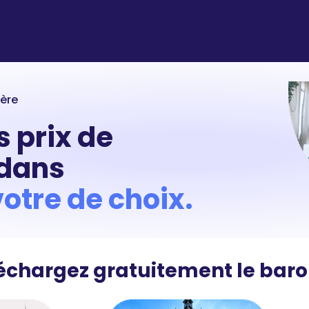
ère
s prix de
 dans
votre de choix.
échargez gratuitement le baro