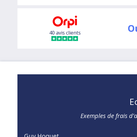
O
40 avis clients
E
Exemples de frais d
Guy Hoquet